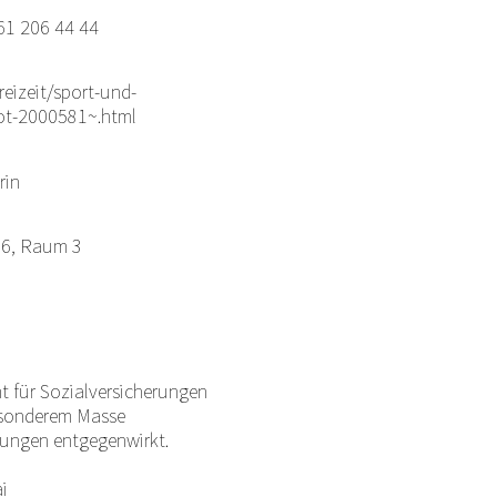
061 206 44 44
reizeit/sport-und-
t-2000581~.html
rin
56, Raum 3
t für Sozialversicherungen
besonderem Masse
gungen entgegenwirkt.
i