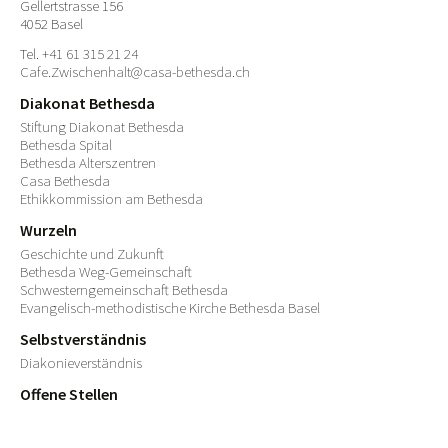
Gellertstrasse 156
4052 Basel
Tel.
+41 61 315 21 24
Cafe.Zwischenhalt@casa-bethesda.ch
Diakonat Bethesda
Stiftung Diakonat Bethesda
Bethesda Spital
Bethesda Alterszentren
Casa Bethesda
Ethikkommission am Bethesda
Wurzeln
Geschichte und Zukunft
Bethesda Weg-Gemeinschaft
Schwesterngemeinschaft Bethesda
Evangelisch-methodistische Kirche Bethesda Basel
Selbstverständnis
Diakonieverständnis
Offene Stellen