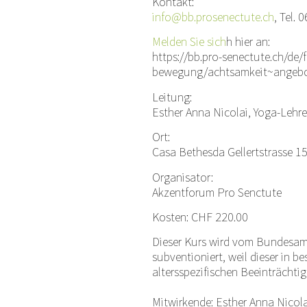
Kontakt:
info@bb.prosenectute.ch
, Tel. 
Melden Sie sic
h
h hier an:
https://bb.pro-senectute.ch/de/f
bewegung/achtsamkeit~angebo
Leitung:
Esther Anna Nicolai, Yoga-Lehre
Ort:
Casa Bethesda Gellertstrasse 1
Organisator:
Akzentforum Pro Senctute
Kosten: CHF 220.00
D
ieser Kurs wird vom Bundesam
subventioniert, weil dieser in 
altersspezifischen Beeinträchti
Mitwirkende: Esther Anna Nicola