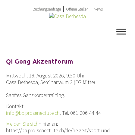
Springe
zum
Buchungsanfrage
Offene Stellen
News
Inhalt
Qi Gong Akzentforum
Mittwoch, 19. August 2026, 9.30 Uhr
Casa Bethesda, Seminarraum 2 (EG Mitte)
Sanftes Ganzkörpertraining.
Kontakt:
info@bb.prosenectute.ch
, Tel. 061 206 44 44
Melden Sie sic
h
h hier an:
https://bb.pro-senectute.ch/de/freizeit/sport-und-