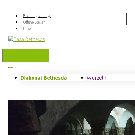
Springe
zum
Buchungsanfrage
Inhalt
Offene Stellen
News
Menu
Diakonat Bethesda
Wurzeln