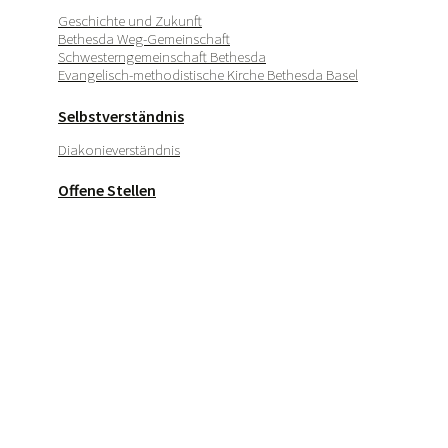
Geschichte und Zukunft
Bethesda Weg-Gemeinschaft
Schwesterngemeinschaft Bethesda
Evangelisch-methodistische Kirche Bethesda Basel
Selbstverständnis
Diakonieverständnis
Offene Stellen