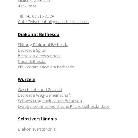
Gellertstrasse 156
4052 Basel
Tel.
+41 61 315 21 24
Cafe.Zwischenhalt@casa-bethesda.ch
Diakonat Bethesda
Stiftung Diakonat Bethesda
Bethesda Spital
Bethesda Alterszentren
Casa Bethesda
Ethikkommission am Bethesda
Wurzeln
Geschichte und Zukunft
Bethesda Weg-Gemeinschaft
Schwesterngemeinschaft Bethesda
Evangelisch-methodistische Kirche Bethesda Basel
Selbstverständnis
Diakonieverständnis