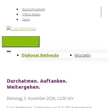
Springe
zum
Buchungsanfrage
Inhalt
Offene Stellen
News
Menu
Diakonat Bethesda
Wurzeln
Durchatmen. Auftanken.
Weitergehen.
Dienstag, 3. November 2026, 12.00 Uhr
Casa Bethesda, Seminarraum 3 (1.OG Nebentrakt)