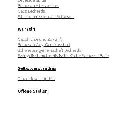
Bethesda Alterszentren
Casa Bethesda
Ethikkommission am Bethesda
Wurzeln
Geschichte und Zukunft
Bethesda Weg-Gemeinschaft
Schwesterngemeinschaft Bethesda
Evangelisch-methodistische Kirche Bethesda Basel
Selbstverständnis
Diakonieverständnis
Offene Stellen