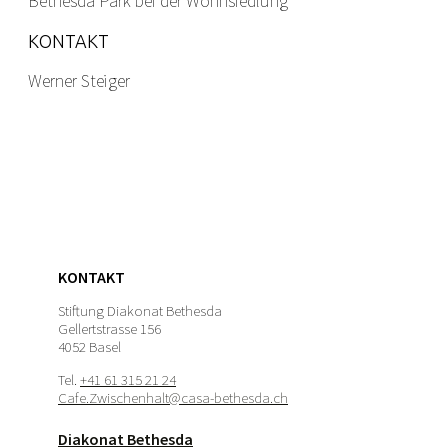
Bethesda Park bei der Wohnsiedlung
KONTAKT
Werner Steiger
KONTAKT
Stiftung Diakonat Bethesda
Gellertstrasse 156
4052 Basel
Tel.
+41 61 315 21 24
Cafe.Zwischenhalt@casa-bethesda.ch
Diakonat Bethesda