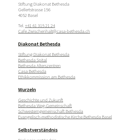
Stiftung Diakonat Bethesda
Gellertstrasse 156
4052 Basel
Tel.
+41 61 315 21 24
Cafe.Zwischenhalt@casa-bethesda.ch
Diakonat Bethesda
Stiftung Diakonat Bethesda
Bethesda Spital
Bethesda Alterszentren
Casa Bethesda
Ethikkommission am Bethesda
Wurzeln
Geschichte und Zukunft
Bethesda Weg-Gemeinschaft
Schwesterngemeinschaft Bethesda
Evangelisch-methodistische Kirche Bethesda Basel
Selbstverständnis