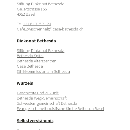
Stiftung Diakonat Bethesda
Gellertstrasse 156
4052 Basel
Tel.
+41 61 315 21 24
Cafe.Zwischenhalt@casa-bethesda.ch
Diakonat Bethesda
Stiftung Diakonat Bethesda
Bethesda Spital
Bethesda Alterszentren
Casa Bethesda
Ethikkommission am Bethesda
Wurzeln
Geschichte und Zukunft
Bethesda Weg-Gemeinschaft
Schwesterngemeinschaft Bethesda
Evangelisch-methodistische Kirche Bethesda Basel
Selbstverständnis