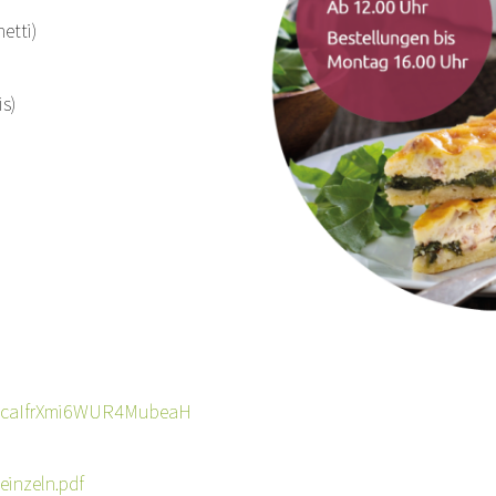
etti)
s)
6PcaIfrXmi6WUR4MubeaH
inzeln.pdf