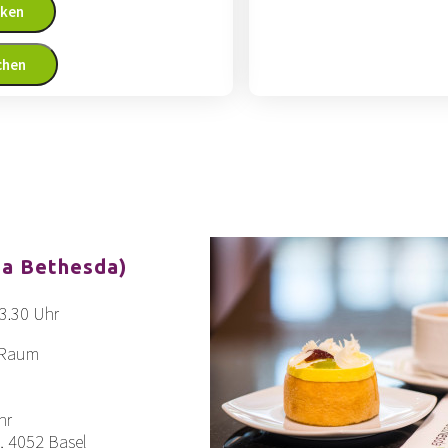
cken
chen
sa Bethesda)
3.30 Uhr
 Raum
hr
, 4052 Basel