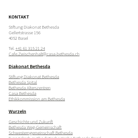
KONTAKT
Stiftung Diakonat Bethesda
Gellertstrasse 156
4052 Basel
Tel.
+41 61 315 21 24
Cafe.Zwischenhalt@casa-bethesda.ch
Diakonat Bethesda
Stiftung Diakonat Bethesda
Bethesda Spital
Bethesda Alterszentren
Casa Bethesda
Ethikkommission am Bethesda
Wurzeln
Geschichte und Zukunft
Bethesda Weg-Gemeinschaft
Schwesterngemeinschaft Bethesda