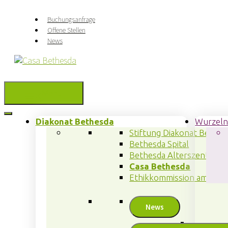
Springe
zum
Buchungsanfrage
Inhalt
Offene Stellen
News
Menu
Diakonat Bethesda
Wurzel
Stiftung Diakonat Bethes
Bethesda Spital
Bethesda Alterszentrum
Casa Bethesda
Ethikkommission am Bet
News