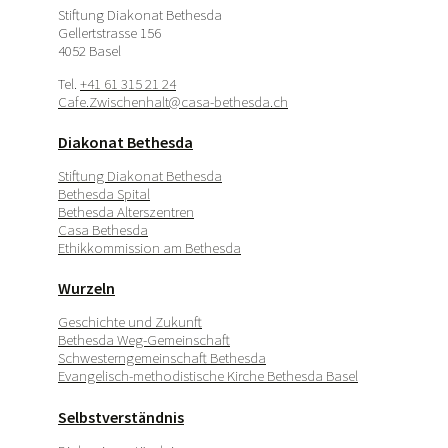
Stiftung Diakonat Bethesda
Gellertstrasse 156
4052 Basel
Tel.
+41 61 315 21 24
Cafe.Zwischenhalt@casa-bethesda.ch
Diakonat Bethesda
Stiftung Diakonat Bethesda
Bethesda Spital
Bethesda Alterszentren
Casa Bethesda
Ethikkommission am Bethesda
Wurzeln
Geschichte und Zukunft
Bethesda Weg-Gemeinschaft
Schwesterngemeinschaft Bethesda
Evangelisch-methodistische Kirche Bethesda Basel
Selbstverständnis