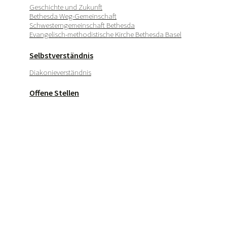
Geschichte und Zukunft
Bethesda Weg-Gemeinschaft
Schwesterngemeinschaft Bethesda
Evangelisch-methodistische Kirche Bethesda Basel
Selbstverständnis
Diakonieverständnis
Offene Stellen